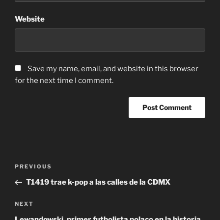
Website
Save my name, email, and website in this browser
for the next time I comment.
Post
Previous
PREVIOUS
navigation
Post
T1419 trae k-pop a las calles de la CDMX
Next
NEXT
Post
Lewandowski, primer futbolista polaco en la historia