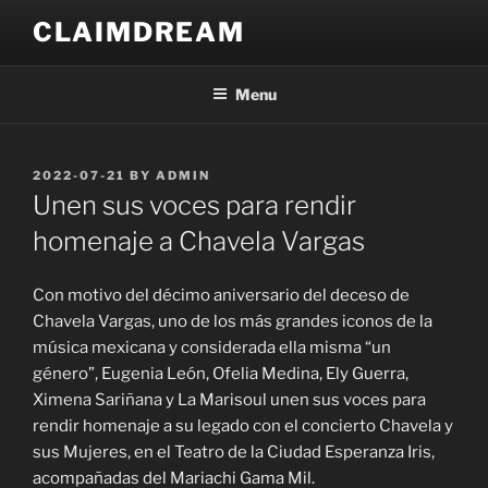
Skip
CLAIMDREAM
to
content
Menu
POSTED
2022-07-21
BY
ADMIN
ON
Unen sus voces para rendir
homenaje a Chavela Vargas
Con motivo del décimo aniversario del deceso de
Chavela Vargas, uno de los más grandes iconos de la
música mexicana y considerada ella misma “un
género”, Eugenia León, Ofelia Medina, Ely Guerra,
Ximena Sariñana y La Marisoul unen sus voces para
rendir homenaje a su legado con el concierto Chavela y
sus Mujeres, en el Teatro de la Ciudad Esperanza Iris,
acompañadas del Mariachi Gama Mil.