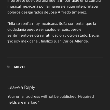
intérprete que dejó una huella imborrable en la cultura
musical mexicana por la manera en que interpretaba
boleros desgarrados de José Alfredo Jiménez.
“Ella se sentía muy mexicana. Solía comentar que la
ciudadanía puede ser cualquier país, pero el
sentimiento es otra gratificación y otro estado. Decía:
‘¡Yo soy mexicana!’, finalizó Juan Carlos Allende.
CATEGORIES
MOVIE
Leave a Reply
Your email address will not be published.
Required
fields are marked
*