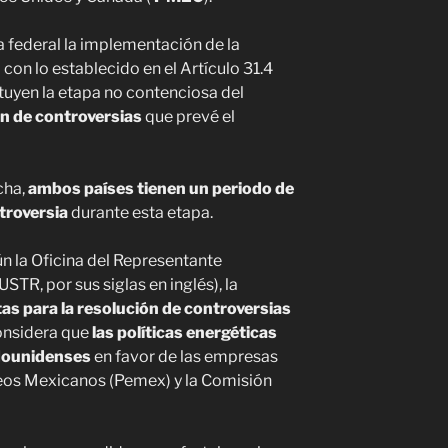
 federal la implementación de la
con lo establecido en el Artículo 31.4
ituyen la etapa no contenciosa del
n de controversias
que prevé el
echa,
ambos países tienen un periodo de
troversia
durante esta etapa.
ún la Oficina del Representante
TR, por sus siglas en inglés), la
as para la resolución de controversias
considera que
las políticas energéticas
adounidenses
en favor de las empresas
leos Mexicanos (Pemex) y la Comisión