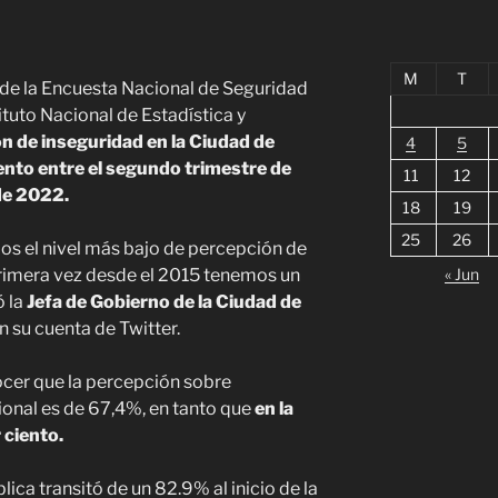
M
T
 de la Encuesta Nacional de Seguridad
ituto Nacional de Estadística y
n de inseguridad en la Ciudad de
4
5
ento entre el segundo trimestre de
11
12
de 2022.
18
19
25
26
os el nivel más bajo de percepción de
rimera vez desde el 2015 tenemos un
« Jun
ó la
Jefa de Gobierno de la Ciudad de
en su cuenta de Twitter.
nocer que la percepción sobre
cional es de 67,4%, en tanto que
en la
 ciento.
lica transitó de un 82.9% al inicio de la