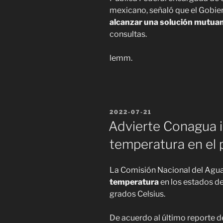
mexicano, señaló que el Gobie
alcanzar una solución mutuam
consultas.
lemm.
POSTED
2022-07-21
ON
Advierte Conagua 
temperatura en el 
La Comisión Nacional del Agua
temperatura
en los estados del
grados Celsius.
De acuerdo al último reporte d