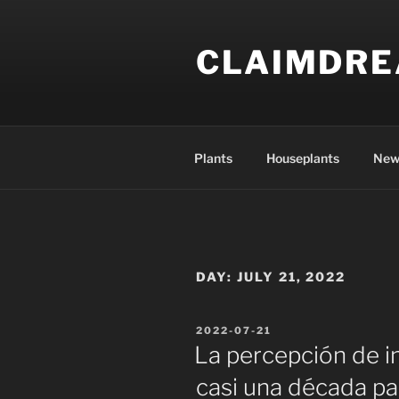
Skip
to
CLAIMDR
content
Plants
Houseplants
New
DAY:
JULY 21, 2022
POSTED
2022-07-21
ON
La percepción de i
casi una década p