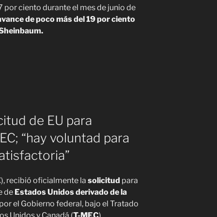
7 por ciento durante el mes de junio de
avance de poco más del 19 por ciento
a Sheinbaum.
citud de EU para
EC; “hay voluntad para
atisfactoria”
E
), recibió oficialmente la
solicitud
para
e de
Estados Unidos derivado de la
or el Gobierno federal, bajo el Tratado
os Unidos y Canadá (
T-MEC
).