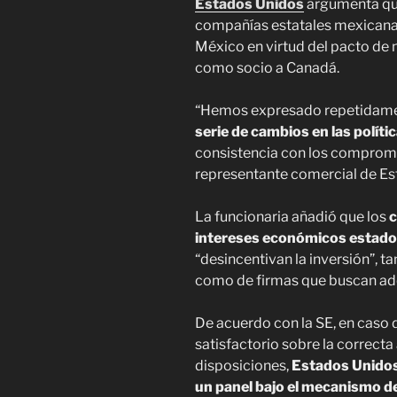
Estados Unidos
argumenta que
compañías estatales mexicana
México en virtud del pacto de 
como socio a Canadá.
“Hemos expresado repetidam
serie de cambios en las polít
consistencia con los compromi
representante comercial de Est
La funcionaria añadió que los
c
intereses económicos estado
“desincentivan la inversión”, t
como de firmas que buscan adq
De acuerdo con la SE, en caso
satisfactorio sobre la correcta
disposiciones,
Estados Unidos 
un panel bajo el mecanismo d