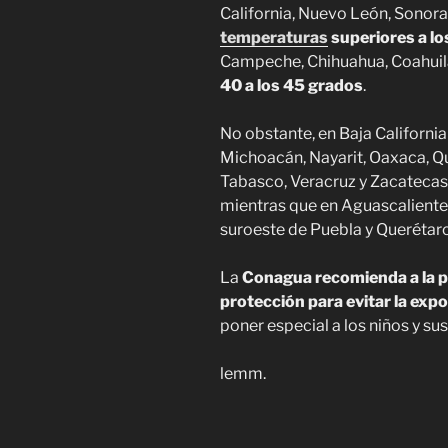
California, Nuevo León, Sonor
temperaturas
superiores a l
Campeche, Chihuahua, Coahuila
40 a los 45 grados
.
No obstante, en Baja California
Michoacán, Nayarit, Oaxaca, Qu
Tabasco, Veracruz y Zacatecas
mientras que en Aguascalientes
suroeste de Puebla y Querétaro
La
Conagua recomienda a la p
protección para evitar la expo
poner especial a los niños y su
lemm.