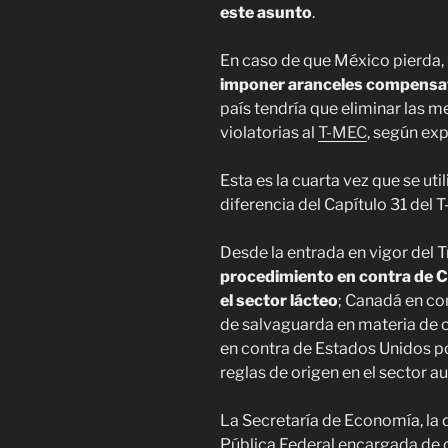
este asunto
.
En caso de que México pierda,
imponer aranceles compensat
país tendría que eliminar las
violatorias al
T-MEC
, según exp
Esta es la cuarta vez que se ut
diferencia del Capítulo 31 del 
Desde la entrada en vigor del 
procedimiento en contra de C
el sector lácteo
; Canadá en co
de salvaguarda en materia de c
en contra de Estados Unidos por
reglas de origen en el sector a
La Secretaría de Economía, la
Pública Federal encargada de 