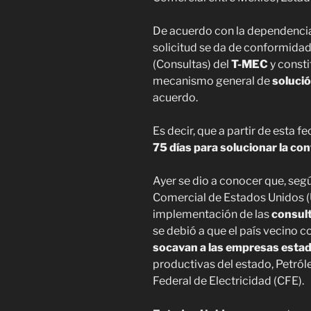
De acuerdo con la dependencia
solicitud se da de conformidad 
(Consultas) del
T-MEC
y const
mecanismo general de
solució
acuerdo.
Es decir, que a partir de esta f
75 días para solucionar la con
Ayer se dio a conocer que, seg
Comercial de Estados Unidos (US
implementación de las
consult
se debió a que el país vecino 
socavan a las empresas est
productivas del estado, Petró
Federal de Electricidad (CFE).