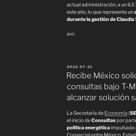
actual administración, a un 63.
este año, lo que representa un
durante la gestión de Claudi
avc
POSTED
2022-07-21
ON
Recibe México soli
consultas bajo T-M
alcanzar solución s
La Secretaría de
Economía
(
S
el inicio de
Consultas
por part
política energética
impulsada p
Comercial entre México, Estad