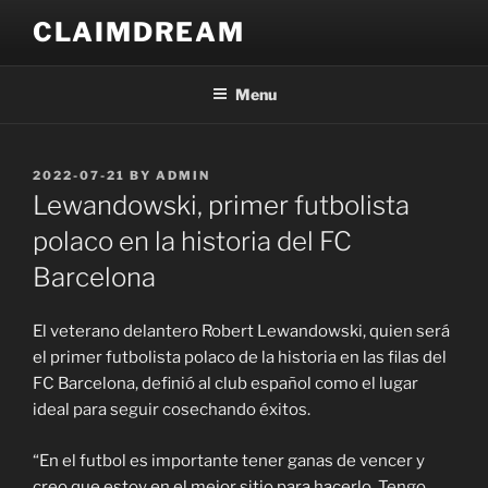
Skip
CLAIMDREAM
to
content
Menu
POSTED
2022-07-21
BY
ADMIN
ON
Lewandowski, primer futbolista
polaco en la historia del FC
Barcelona
El veterano delantero Robert Lewandowski, quien será
el primer futbolista polaco de la historia en las filas del
FC Barcelona, definió al club español como el lugar
ideal para seguir cosechando éxitos.
“En el futbol es importante tener ganas de vencer y
creo que estoy en el mejor sitio para hacerlo. Tengo