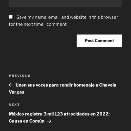
Save my name, email, and website in this browser
for the next time I comment.
Post
Previous
PREVIOUS
navigation
Post
Unen sus voces para rendir homenaje a Chavela
Vargas
Next
NEXT
Post
México registra 3 mil 123 atrocidades en 2022:
Causa en Común