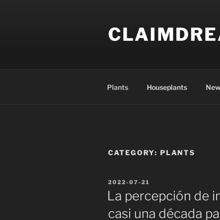
Skip
to
CLAIMDR
content
Plants
Houseplants
New
CATEGORY:
PLANTS
POSTED
2022-07-21
ON
La percepción de i
casi una década p