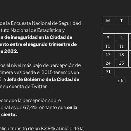
M
T
 de la Encuesta Nacional de Seguridad
ituto Nacional de Estadística y
n de inseguridad en la Ciudad de
3
4
ento entre el segundo trimestre de
10
11
de 2022.
17
18
24
25
os el nivel más bajo de percepción de
31
rimera vez desde el 2015 tenemos un
ó la
Jefa de Gobierno de la Ciudad de
« Jul
en su cuenta de Twitter.
nocer que la percepción sobre
cional es de 67,4%, en tanto que
en la
 ciento.
lica transitó de un 82.9% al inicio de la