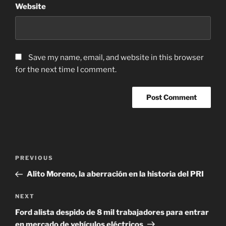
Website
Save my name, email, and website in this browser
for the next time I comment.
Post
Previous
PREVIOUS
navigation
Post
Alito Moreno, la aberración en la historia del PRI
Next
NEXT
Post
Ford alista despido de 8 mil trabajadores para entrar
en mercado de vehículos eléctricos