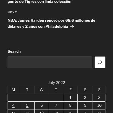
gente de Tigres con linda colección
Next
NEXT
Post
NBA: James Harden renovó por 68.6 millones de
dólares y 2 años con Philadelphia
Search
July 2022
M
T
W
T
F
S
S
1
2
3
4
5
6
7
8
9
10