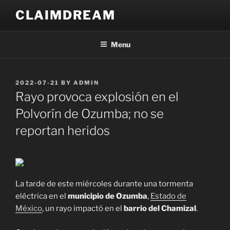
Skip
CLAIMDREAM
to
content
Menu
POSTED
2022-07-21
BY
ADMIN
ON
Rayo provoca explosión en el
Polvorín de Ozumba; no se
reportan heridos
La tarde de este miércoles durante una tormenta
eléctrica en el
municipio de Ozumba
,
Estado de
México
, un rayo impactó en el
barrio del Chamizal
.