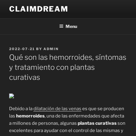
Skip
CLAIMDREAM
to
content
Menu
POSTED
2022-07-21
BY
ADMIN
ON
Qué son las hemorroides, síntomas
y tratamiento con plantas
curativas
Debido a la
dilatación de las venas
es que se producen
las
hemorroides
, una de las enfermedades que afecta
a millones de personas, algunas
plantas curativas
son
excelentes para ayudar con el control de las mismas y