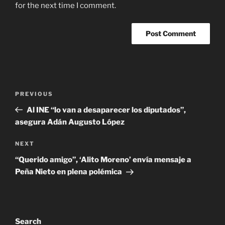
for the next time I comment.
Post
Previous
PREVIOUS
navigation
Post
Al INE “lo van a desaparecer los diputados”,
asegura Adán Augusto López
Next
NEXT
Post
“Querido amigo”, ‘Alito Moreno’ envía mensaje a
Peña Nieto en plena polémica
Search