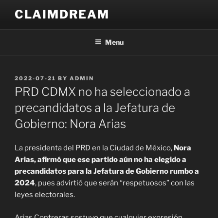
Skip
CLAIMDREAM
to
content
Menu
POSTED
2022-07-21
BY
ADMIN
ON
PRD CDMX no ha seleccionado a
precandidatos a la Jefatura de
Gobierno: Nora Arias
La presidenta del PRD en la Ciudad de México,
Nora
Arias, afirmó que ese partido aún no ha elegido a
precandidatos para la Jefatura de Gobierno rumbo a
2024
, pues advirtió que serán “respetuosos” con las
leyes electorales.
Arias Contreras sostuvo que cualquier expresión