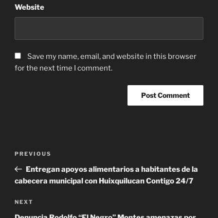
Website
Save my name, email, and website in this browser
for the next time I comment.
Post
Previous
PREVIOUS
navigation
Post
Entregan apoyos alimentarios a habitantes de la
cabecera municipal con Huixquilucan Contigo 24/7
Next
NEXT
Post
Denuncia Rodolfo “El Negro” Montes amenazas por