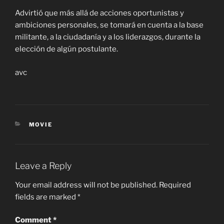
Advirtió que más allá de acciones oportunistas y
ambiciones personales, se tomará en cuenta a la base
militante, a la ciudadanía y a los liderazgos, durante la
elección de algún postulante.
avc
CATEGORIES
MOVIE
Leave a Reply
Your email address will not be published.
Required
fields are marked
*
Comment
*