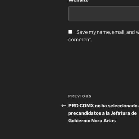
Save my name, email, and we
comment.
Post
Previous
PREVIOUS
navigation
Post
PRD CDMX no ha seleccionado 
precandidatos a la Jefatura de
Gobierno: Nora Arias