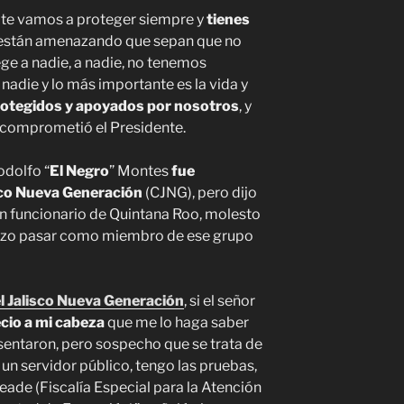
, te vamos a proteger siempre y
tienes
 están amenazando que sepan que no
ge a nadie, a nadie, no tenemos
nadie y lo más importante es la vida y
otegidos y apoyados por nosotros
, y
e comprometió el Presidente.
odolfo “
El Negro
” Montes
fue
sco Nueva Generación
(CJNG), pero dijo
un funcionario de Quintana Roo, molesto
hizo pasar como miembro de ese grupo
l Jalisco Nueva Generación
, si el señor
ecio a mi cabeza
que me lo haga saber
esentaron, pero sospecho que se trata de
un servidor público, tengo las pruebas,
eade (Fiscalía Especial para la Atención