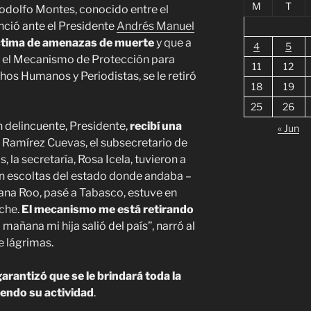
M
T
Rodolfo Montes, conocido entre el
nció ante el Presidente
Andrés Manuel
íctima de amenazas de muerte
y que a
4
5
en el Mecanismo de Protección para
11
12
os Humanos y Periodistas, se le retiró
18
19
25
26
 delincuente, Presidente,
recibí una
« Jun
s Ramírez Cuevas, el subsecretario de
 la secretaría, Rosa Icela, tuvieron a
n escoltas del estado donde andaba –
ana Roo, pasé a Tabasco, estuve en
che.
El mecanismo me está retirando
a mañana mi hija salió del país”, narró al
 lágrimas.
rantizó que se le brindará toda la
iendo su actividad
.