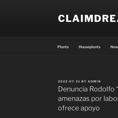
Skip
to
CLAIMDR
content
Plants
Houseplants
New
POSTED
2022-07-21
BY
ADMIN
ON
Denuncia Rodolfo 
amenazas por labor
ofrece apoyo