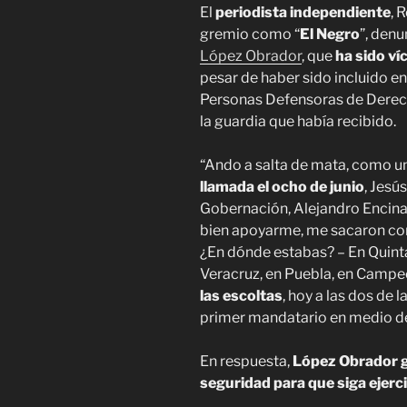
El
periodista independiente
, 
gremio como “
El Negro
”, denu
López Obrador
, que
ha sido v
pesar de haber sido incluido 
Personas Defensoras de Derech
la guardia que había recibido.
“Ando a salta de mata, como un
llamada el ocho de junio
, Jesú
Gobernación, Alejandro Encinas,
bien apoyarme, me sacaron co
¿En dónde estabas? – En Quint
Veracruz, en Puebla, en Campe
las escoltas
, hoy a las dos de l
primer mandatario en medio de
En respuesta,
López Obrador ga
seguridad para que siga ejerc