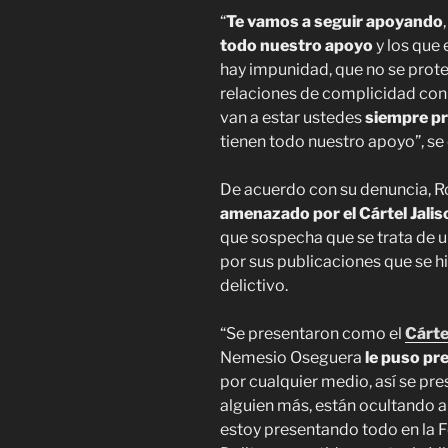
“
Te vamos a seguir apoyando
todo nuestro apoyo
y los que
hay impunidad, que no se prote
relaciones de complicidad con 
van a estar ustedes
siempre pr
tienen todo nuestro apoyo”, s
De acuerdo con su denuncia, R
amenazado por el Cártel Jali
que sospecha que se trata de 
por sus publicaciones que se 
delictivo.
“Se presentaron como el
Cárte
Nemesio Oseguera
le puso pr
por cualquier medio, así se pr
alguien más, están ocultando a 
estoy presentando todo en la F