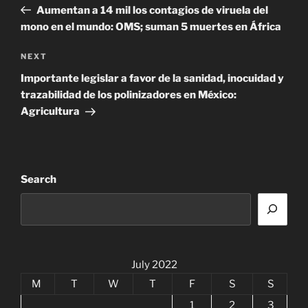
Post
Aumentan a 14 mil los contagios de viruela del
mono en el mundo: OMS; suman 5 muertes en África
Next
NEXT
Post
Importante legislar a favor de la sanidad, inocuidad y
trazabilidad de los polinizadores en México:
Agricultura
Search
July 2022
M
T
W
T
F
S
S
1
2
3