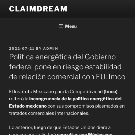
Skip
CLAIMDREAM
to
content
Menu
POSTED
2022-07-21
BY
ADMIN
ON
Política energética del Gobierno
federal pone en riesgo estabilidad
de relación comercial con EU: Imco
El Instituto Mexicano para la Competitividad
(Imco)
reiteró la
incongruencia de la política energética del
Estado mexicano
con sus compromisos plasmados en
tratados comerciales internacionales.
Lo anterior, luego de que Estados Unidos diera a
conocer que solicitará
consultas con México con