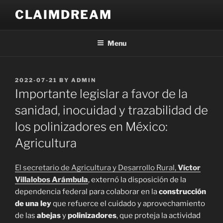
Skip
CLAIMDREAM
to
content
Menu
POSTED
2022-07-21
BY
ADMIN
ON
Importante legislar a favor de la
sanidad, inocuidad y trazabilidad de
los polinizadores en México:
Agricultura
El secretario de Agricultura y Desarrollo Rural,
Víctor
Villalobos Arámbula
, externó la disposición de la
dependencia federal para colaborar en la
construcción
de una ley
que refuerce el cuidado y aprovechamiento
de las
abejas
y
polinizadores
, que proteja la actividad