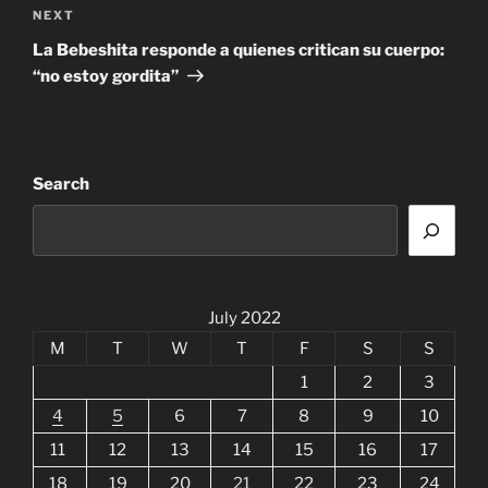
Next
NEXT
Post
La Bebeshita responde a quienes critican su cuerpo:
“no estoy gordita”
Search
July 2022
M
T
W
T
F
S
S
1
2
3
4
5
6
7
8
9
10
11
12
13
14
15
16
17
18
19
20
21
22
23
24