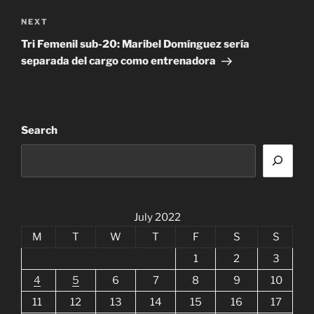
Next
NEXT
Post
Tri Femenil sub-20: Maribel Domínguez sería
separada del cargo como entrenadora
Search
July 2022
M
T
W
T
F
S
S
1
2
3
4
5
6
7
8
9
10
11
12
13
14
15
16
17