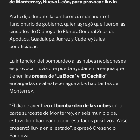
de Monterrey, Nuevo León, para provocar lluvia
.
Así lo dijo durante la conferencia mañanera el
funcionario de gobierno, quien agregó que fueron las
ciudades de Ciénega de Flores, General Zuazua,
Apodaca, Guadalupe, Juárez y Cadereyta las
beneficiadas.
La intención del bombardeo a las nubes neoleoneses
es provocar lluvia que pueda ayudar en la sequía que
tienen las
presas de ‘La Boca’ y ‘El Cuchillo’
,
encargadas de abastecer agua a los habitantes de
Monterrey.
“El día de ayer hizo el
bombardeo de las nubes
en la
parte suroeste de
Monterrey
, en seis municipios,
estuvo bombardeando con resultados positivos. Ya se
presentó lluvia en el estado”, expresó Cresencio
Sandoval.