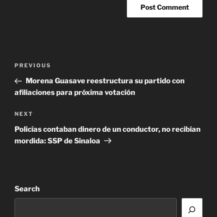
Post
Previous
PREVIOUS
navigation
Post
Morena Guasave reestructura su partido con
afiliaciones para próxima votación
Next
NEXT
Post
Policías contaban dinero de un conductor, no recibían
mordida: SSP de Sinaloa
Search