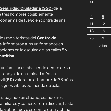
M
T
 Seguridad Ciudadana (SSC)
de la
 a tres hombres posiblemente
4
5
 con arma de fuego en contra de una
11
12
18
19
los monitoristas del
Centro de
25
26
e
, informaron a los uniformados en
« Jun
iones en la esquina de las calles 5 y
antitlán
.
e un familiar estaba herido dentro de su
n el apoyo de una unidad médica;
vil (PC)
valoraron al hombre de 38 años
 signos vitales por herida de bala.
rabajando en el patio, cuando tres
 familiares y comenzaron a discutir; hasta
la y abrió fuego en contra de la víctima