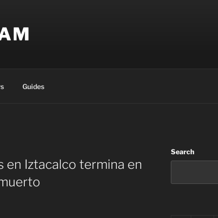
EAM
s
Guides
Search
s en Iztacalco termina en
 muerto