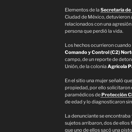
Elementos de la
Secretaría de
Ciudad de México, detuvieron
relacionados con una agresión
persona que perdió la vida.
Los hechos ocurrieron cuando 
Comando y Control (C2) Nort
campo, de un reporte de detonac
Unión, de la colonia
Agrícola P
En el sitio una mujer señaló qu
propiedad, por ello solicitaro
paramédicos de
Protección Ci
de edad y lo diagnosticaron sin
La denunciante se encontraba t
sujetos arribaron, dos de ellos
que uno de ellos sacó una pisto