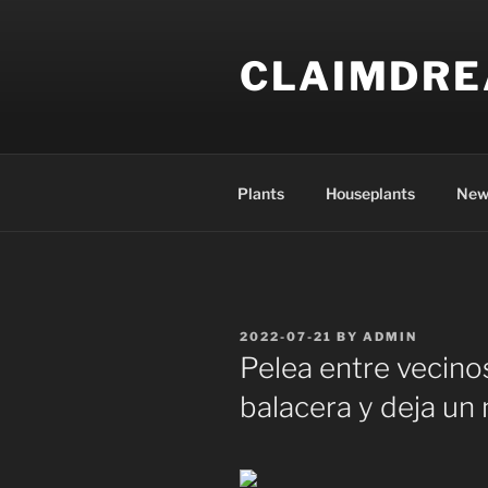
Skip
to
CLAIMDR
content
Plants
Houseplants
New
POSTED
2022-07-21
BY
ADMIN
ON
Pelea entre vecino
balacera y deja un