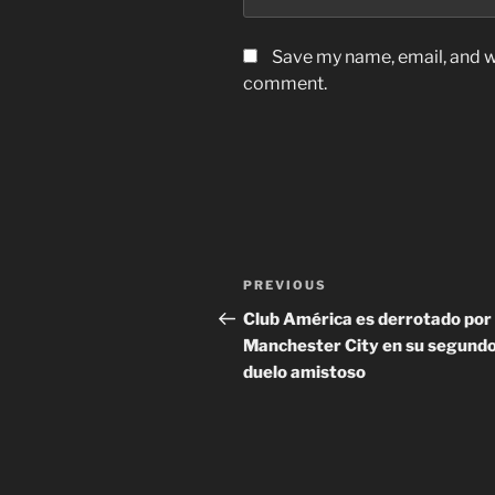
Save my name, email, and we
comment.
Post
Previous
PREVIOUS
navigation
Post
Club América es derrotado por 
Manchester City en su segund
duelo amistoso