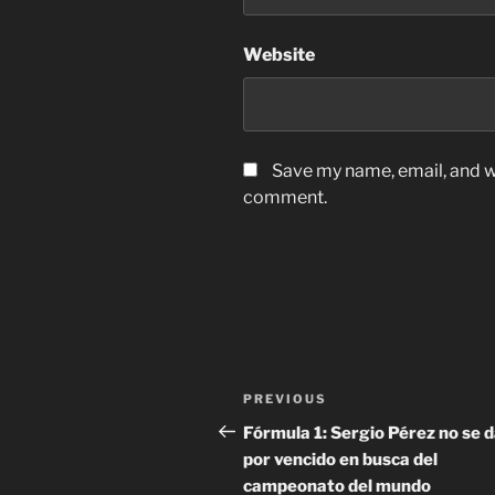
Website
Save my name, email, and we
comment.
Post
Previous
PREVIOUS
navigation
Post
Fórmula 1: Sergio Pérez no se 
por vencido en busca del
campeonato del mundo