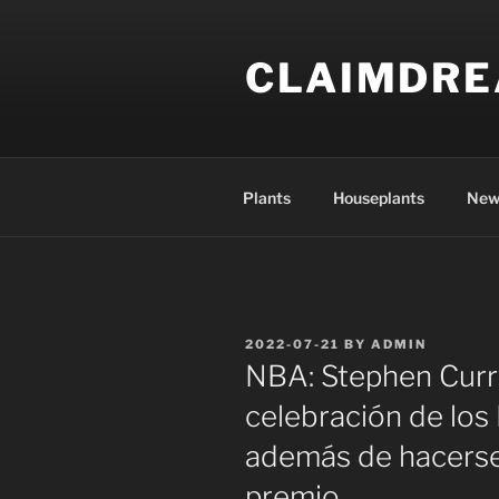
Skip
to
CLAIMDR
content
Plants
Houseplants
New
POSTED
2022-07-21
BY
ADMIN
ON
NBA: Stephen Curr
celebración de los
además de hacerse
premio