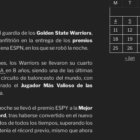
M
T
4
5
11
12
 guardia de los
Golden State Warriors
,
18
19
 anfitrión en la entrega de los
premios
dena ESPN, en los que se robó la noche.
25
26
« Jun
, los Warriors se llevaron su cuarto
BA
en 8 años, siendo una de las últimas
r circuito de baloncesto del mundo, con
brado el
Jugador Más Valioso de las
a.
noche se llevó el premio ESPY a la
Mejor
ord
, tras haberse convertido en el nuevo
tados de todos los tiempos, superando los
 tenía el récord previo, mismo que ahora