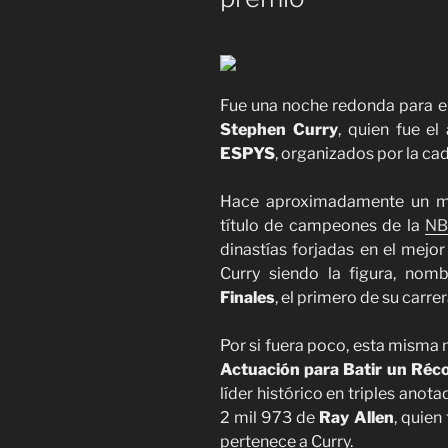
Fue una noche redonda para el
Stephen Curry
, quien fue el
ESPYS
, organizados por la ca
Hace aproximadamente un mes
título de campeones de la
N
dinastías forjadas en el mejo
Curry siendo la figura, nom
Finales
, el primero de su carrer
Por si fuera poco, esta misma 
Actuación para Batir un Réc
líder histórico en triples ano
2 mil 973 de
Ray Allen
, quien
pertenece a Curry.