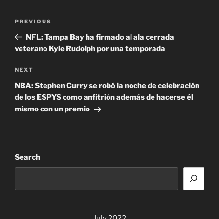
Post
Previous
PREVIOUS
navigation
Post
NFL: Tampa Bay ha firmado al ala cerrada
veterano Kyle Rudolph por una temporada
Next
NEXT
Post
NBA: Stephen Curry se robó la noche de celebración
de los ESPYS como anfitrión además de hacerse él
mismo con un premio
Search
July 2022