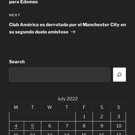
para Edomex
Next
NEXT
Post
Club América es derrotado por el Manchester City en
su segundo duelo amistoso
Search
July 2022
M
T
W
T
F
S
S
1
2
3
4
5
6
7
8
9
10