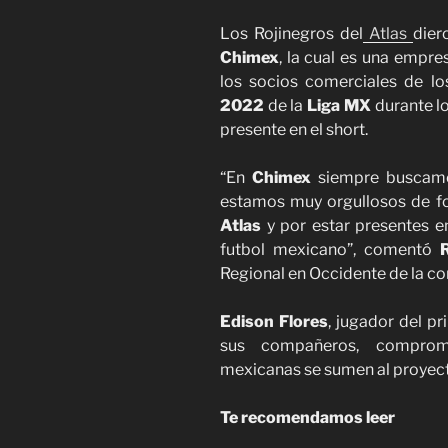
Los Rojinegros del
Atlas
dier
Chimex
, la cual es una empre
los socios comerciales de lo
2022
de la
Liga MX
durante l
presente en el short.
“En
Chimex
siempre buscamos
estamos muy orgullosos de f
Atlas
y por estar presentes e
futbol mexicano”, comentó
R
Regional en Occidente de la c
Edison Flores
, jugador del p
sus compañeros, comprom
mexicanas se sumen al proyecto
Te recomendamos leer