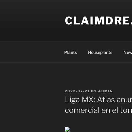
Skip
to
CLAIMDR
content
Plants
Houseplants
New
POSTED
2022-07-21
BY
ADMIN
ON
Liga MX: Atlas anu
comercial en el to