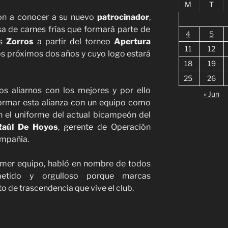
M
T
on a conocer a su nuevo
patrocinador
,
sa de carnes frías que formará parte de
4
5
s
Zorros
a partir del torneo
Apertura
11
12
os próximos dos años y cuyo logo estará
18
19
25
26
 aliarnos con los mejores y por ello
« Jun
ormar esta alianza con un equipo como
n el uniforme del actual bicampeón del
aúl De Hoyos
, gerente de Operación
ompañía.
rimer equipo, habló en nombre de todos
etido y orgulloso porque marcas
 de trascendencia que vive el club.