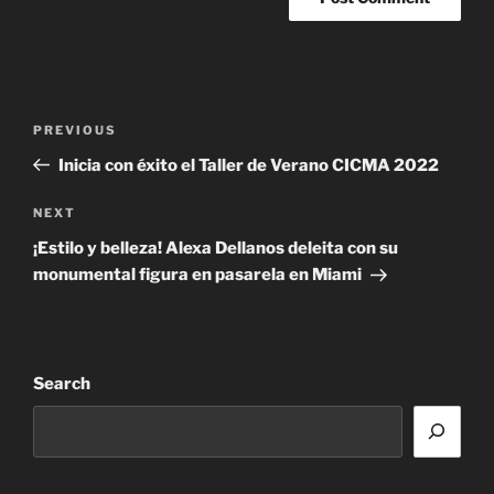
Post
Previous
PREVIOUS
navigation
Post
Inicia con éxito el Taller de Verano CICMA 2022
Next
NEXT
Post
¡Estilo y belleza! Alexa Dellanos deleita con su
monumental figura en pasarela en Miami
Search