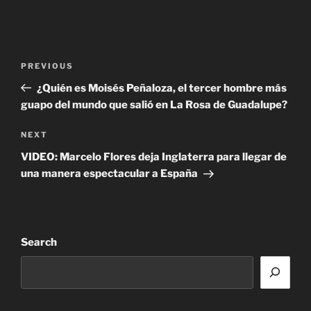
Post
Previous
PREVIOUS
navigation
Post
¿Quién es Moisés Peñaloza, el tercer hombre más
guapo del mundo que salió en La Rosa de Guadalupe?
Next
NEXT
Post
VIDEO: Marcelo Flores deja Inglaterra para llegar de
una manera espectacular a España
Search