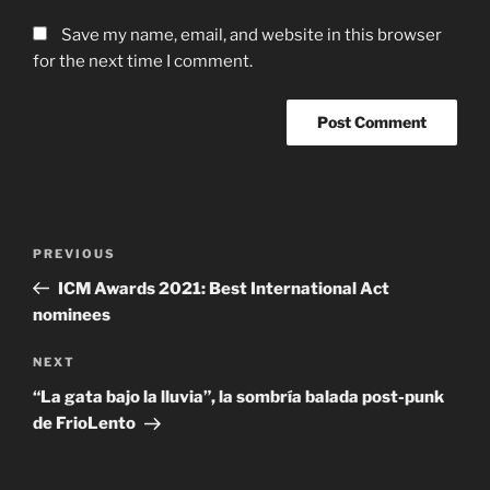
Save my name, email, and website in this browser
for the next time I comment.
Post
Previous
PREVIOUS
navigation
Post
ICM Awards 2021: Best International Act
nominees
Next
NEXT
Post
“La gata bajo la lluvia”, la sombría balada post-punk
de FrioLento