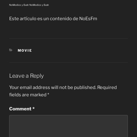
NoModico y Evah NoModico y Evah
Este artículo es un contenido de NoEsFm
CATEGORIES
MOVIE
Leave a Reply
Your email address will not be published.
Required
fields are marked
*
Comment
*