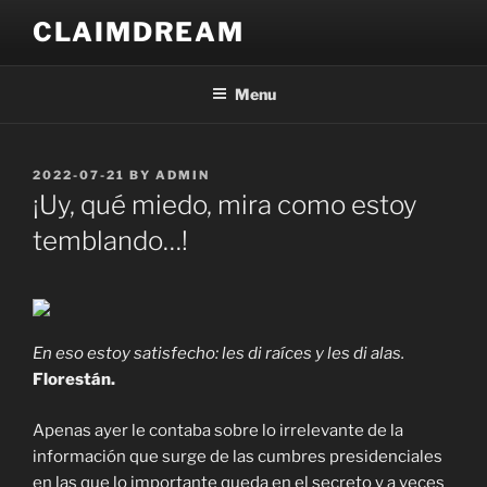
Skip
CLAIMDREAM
to
content
Menu
POSTED
2022-07-21
BY
ADMIN
ON
¡Uy, qué miedo, mira como estoy
temblando…!
En eso estoy satisfecho: les di raíces y les di alas.
Florestán.
Apenas ayer le contaba sobre lo irrelevante de la
información que surge de las cumbres presidenciales
en las que lo importante queda en el secreto y a veces