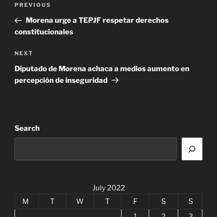
Previous
PREVIOUS
navigation
Post
Morena urge a TEPJF respetar derechos
constitucionales
Next
NEXT
Post
Diputado de Morena achaca a medios aumento en
percepción de inseguridad
Search
July 2022
M
T
W
T
F
S
S
1
2
3