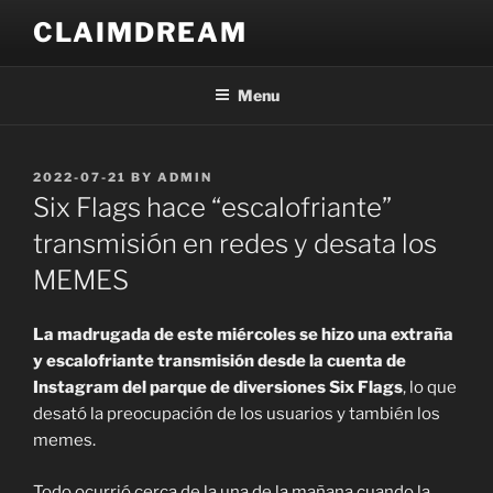
Skip
CLAIMDREAM
to
content
Menu
POSTED
2022-07-21
BY
ADMIN
ON
Six Flags hace “escalofriante”
transmisión en redes y desata los
MEMES
La madrugada de este miércoles se hizo una extraña
y escalofriante transmisión desde la cuenta de
Instagram del parque de diversiones Six Flags
, lo que
desató la preocupación de los usuarios y también los
memes.
Todo ocurrió cerca de la una de la mañana cuando la