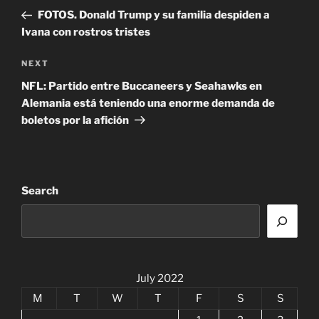
navigation
Post
FOTOS. Donald Trump y su familia despiden a
Ivana con rostros tristes
Next
NEXT
Post
NFL: Partido entre Buccaneers y Seahawks en
Alemania está teniendo una enorme demanda de
boletos por la afición
Search
July 2022
M
T
W
T
F
S
S