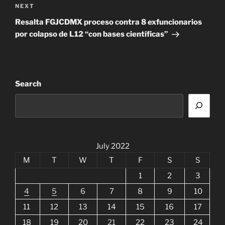
Next
NEXT
Post
Resalta FGJCDMX proceso contra 8 exfuncionarios
por colapso de L12 “con bases científicas”
Search
July 2022
M
T
W
T
F
S
S
1
2
3
4
5
6
7
8
9
10
11
12
13
14
15
16
17
18
19
20
21
22
23
24