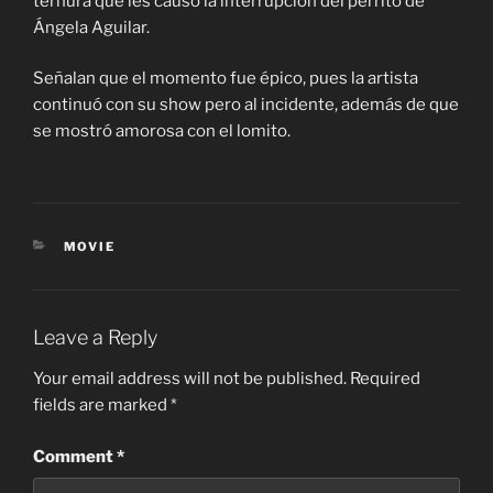
ternura que les causó la interrupción del perrito de
Ángela Aguilar.
Señalan que el momento fue épico, pues la artista
continuó con su show pero al incidente, además de que
se mostró amorosa con el lomito.
CATEGORIES
MOVIE
Leave a Reply
Your email address will not be published.
Required
fields are marked
*
Comment
*