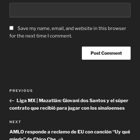
Save my name, email, and website in this browser
for the next time I comment.
Post
Previous
PREVIOUS
navigation
Post
Liga MX | Mazatlán: Giovani dos Santos y el súper
contrato que recibió para jugar con los sinaloenses
Next
NEXT
Post
AMLO responde a reclamo de EU con canción “Uy qué
miedo” de Chico Che