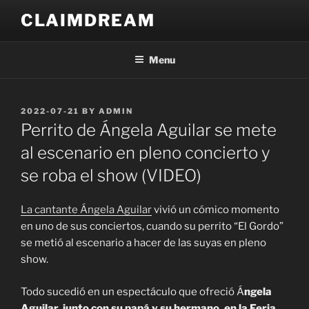
Skip
CLAIMDREAM
to
content
Menu
POSTED
2022-07-21
BY
ADMIN
ON
Perrito de Ángela Aguilar se mete
al escenario en pleno concierto y
se roba el show (VIDEO)
La cantante Ángela Aguilar
vivió un cómico momento
en uno de sus conciertos, cuando su perrito “El Gordo”
se metió al escenario a hacer de las suyas en pleno
show.
Todo sucedió en un espectáculo que ofreció Á
ngela
Aguilar, junto con su papá y su hermano, en la Feria