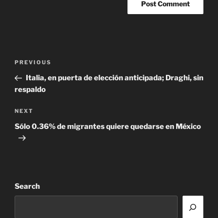
Post
Previous
PREVIOUS
navigation
Post
Italia, en puerta de elección anticipada; Draghi, sin
respaldo
Next
NEXT
Post
Sólo 0.36% de migrantes quiere quedarse en México
Search