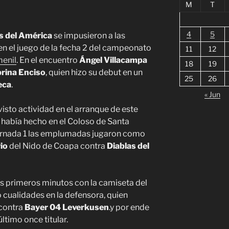
M
T
4
5
s del América
se impusieron a las
en el juego de la fecha 2 del campeonato
11
12
enil
. En el encuentro
Ángel Villacampa
18
19
rina Enciso
, quien hizo su debut en un
25
26
eca
.
« Jun
sto actividad en el arranque de este
 había hecho en el Coloso de Santa
jornada 1 las emplumadas jugaron como
io
del Nido de Coapa contra
Diablas del
s primeros minutos con la camiseta del
 cualidades en la defensora, quien
 contra
Bayer 04 Leverkusen
.y por ende
último once titular.