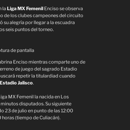
n la
Liga MX Femenil
Enciso se observa
no de los clubes campeones del circuito
 su alegría por llegar a la escuadra
os seis puntos del torneo.
tura de pantalla
 Sabrina Enciso mientras comparte uno de
erreno de juego del sagrado Estadio
scará repetir la titulardiad cuando
Estadio Jalisco
.
 Liga MX Femenil la nacida en Los
2 minutos disputados. Su siguiente
o 23 de julio en punto de las 12:00
 horas (tiempo de Culiacán).