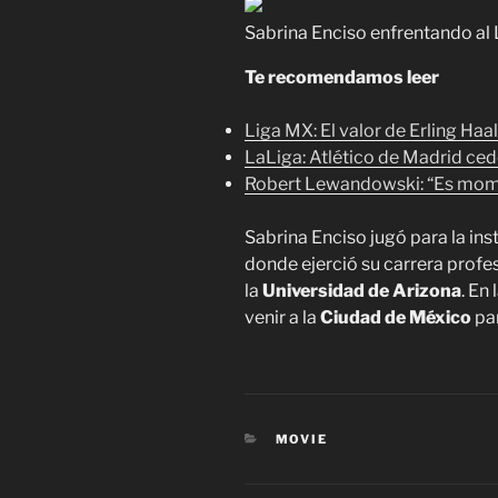
Sabrina Enciso enfrentando al
Te recomendamos leer
Liga MX: El valor de Erling Haa
LaLiga: Atlético de Madrid cede
Robert Lewandowski: “Es mome
Sabrina Enciso jugó para la ins
donde ejerció su carrera profes
la
Universidad de Arizona
. En
venir a la
Ciudad de México
par
CATEGORIES
MOVIE