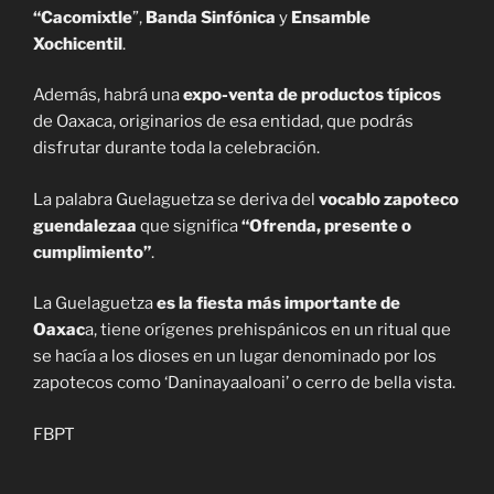
“Cacomixtle
”,
Banda Sinfónica
y
Ensamble
Xochicentil
.
Además, habrá una
expo-venta de productos típicos
de Oaxaca, originarios de esa entidad, que podrás
disfrutar durante toda la celebración.
La palabra Guelaguetza se deriva del
vocablo zapoteco
guendalezaa
que significa
“Ofrenda, presente o
cumplimiento”
.
La Guelaguetza
es la fiesta más importante de
Oaxac
a, tiene orígenes prehispánicos en un ritual que
se hacía a los dioses en un lugar denominado por los
zapotecos como ‘Daninayaaloani’ o cerro de bella vista.
FBPT