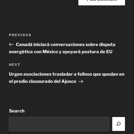
Post
Previous
PREVIOUS
navigation
Post
Canadá iniciará conversaciones sobre disputa
energética con México y apoyará postura de EU
Next
NEXT
Post
Urgen asociaciones trasladar a felinos que quedan en
el predio clausurado del Ajusco
Search