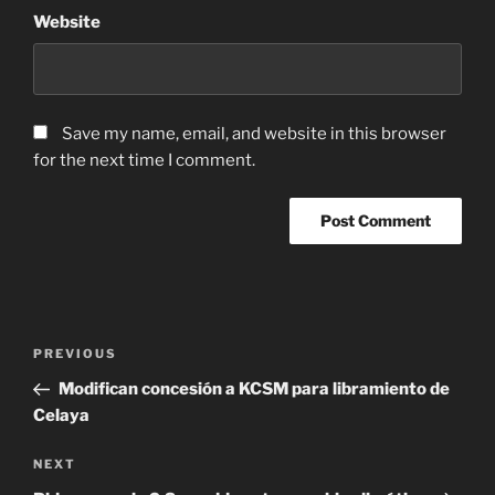
Website
Save my name, email, and website in this browser
for the next time I comment.
Post
Previous
PREVIOUS
navigation
Post
Modifican concesión a KCSM para libramiento de
Celaya
Next
NEXT
Post