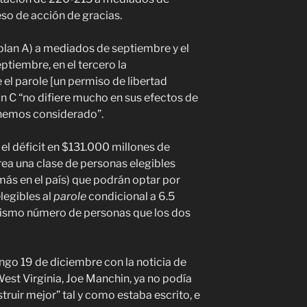
eso de acción de gracias.
(plan A) a mediados de septiembre y el
ptiembre, en el tercero la
el parole [un permiso de libertad
an C “no difiere mucho en sus efectos de
 hemos considerado”.
el déficit en $131.000 millones de
crea una clase de personas elegibles
más en el país) que podrán optar por
elegibles al
parole
condicional a 6.5
 mismo número de personas que los dos
ngo 19 de diciembre con la noticia de
st Virginia, Joe Manchin, ya no podía
truir mejor” tal y como estaba escrito, e