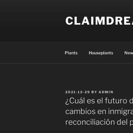
Skip
to
CLAIMDR
content
Plants
Houseplants
New
POSTED
2021-12-29
BY
ADMIN
ON
¿Cuál es el futuro d
cambios en inmigra
reconciliación del