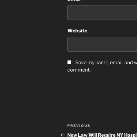
Website
Save my name, email, and we
comment.
Post
Previous
PREVIOUS
navigation
Post
New Law Will Require NY Hospi