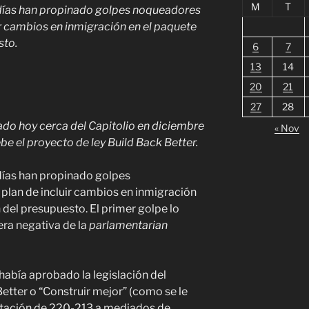
M
T
 días han propinado golpes noqueadores
uir cambios en inmigración en el paquete
sto.
6
7
13
14
20
21
27
28
ado hoy cerca del Capitolio en diciembre
« Nov
be el proyecto de ley Build Back Better.
días han propinado golpes
 plan de incluir cambios en inmigración
 del presupuesto. El primer golpe lo
era negativa de la
parlamentarian
abía aprobado la legislación del
etter o “Construir mejor” (como se le
otación de 220-213 a mediados de