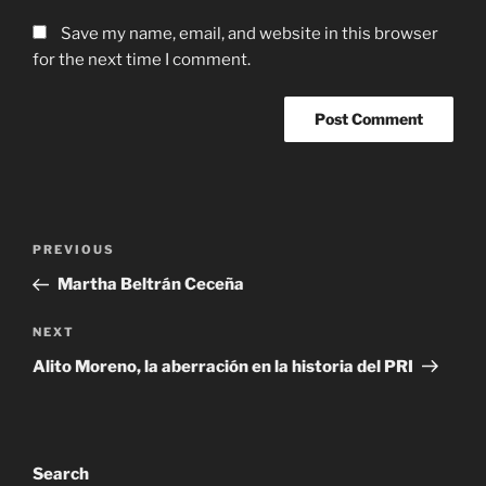
Save my name, email, and website in this browser
for the next time I comment.
Post
Previous
PREVIOUS
navigation
Post
Martha Beltrán Ceceña
Next
NEXT
Post
Alito Moreno, la aberración en la historia del PRI
Search