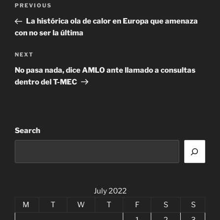
Post
Previous
PREVIOUS
navigation
Post
La histórica ola de calor en Europa que amenaza
con no ser la última
Next
NEXT
Post
No pasa nada, dice AMLO ante llamado a consultas
dentro del T-MEC
Search
July 2022
M
T
W
T
F
S
S