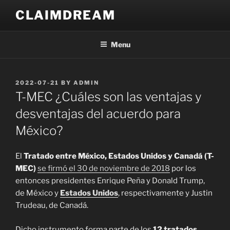
Skip
CLAIMDREAM
to
content
Menu
POSTED
2022-07-21
BY
ADMIN
ON
T-MEC ¿Cuáles son las ventajas y
desventajas del acuerdo para
México?
El
Tratado entre México, Estados Unidos y Canadá (T-
MEC)
se firmó el 30 de noviembre de 2018
por los
entonces presidentes Enrique Peña y Donald Trump,
de México y
Estados Unidos
, respectivamente y Justin
Trudeau, de Canadá.
Dicho instrumento forma parte de los
12 tratados