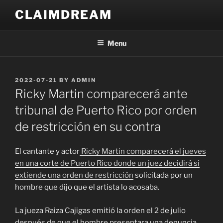
Skip
CLAIMDREAM
to
content
Menu
POSTED
2022-07-21
BY
ADMIN
ON
Ricky Martin comparecerá ante
tribunal de Puerto Rico por orden
de restricción en su contra
El cantante y actor
Ricky Martin comparecerá el jueves
en una corte de Puerto Rico donde un juez decidirá si
extiende una orden de restricción
solicitada por un
hombre que dijo que el artista lo acosaba.
La jueza Raiza Cajigas emitió la orden el 2 de julio
después de que el hombre presentara una denuncia