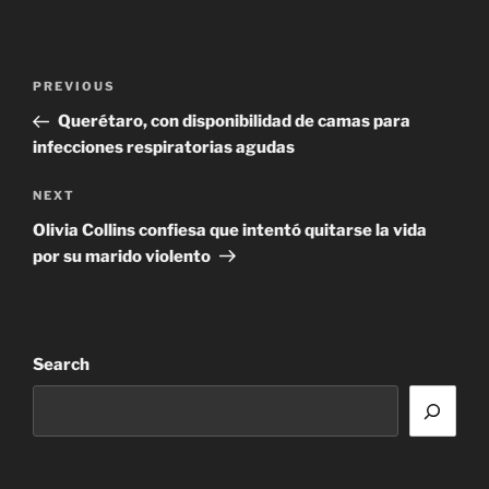
Post
Previous
PREVIOUS
navigation
Post
Querétaro, con disponibilidad de camas para
infecciones respiratorias agudas
Next
NEXT
Post
Olivia Collins confiesa que intentó quitarse la vida
por su marido violento
Search