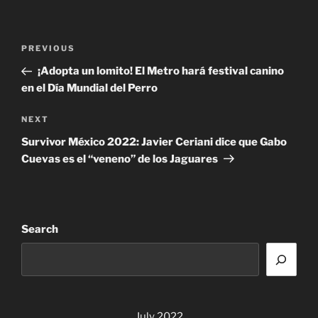
Post
Previous
PREVIOUS
navigation
Post
¡Adopta un lomito! El Metro hará festival canino
en el Día Mundial del Perro
Next
NEXT
Post
Survivor México 2022: Javier Ceriani dice que Gabo
Cuevas es el “veneno” de los Jaguares
Search
July 2022