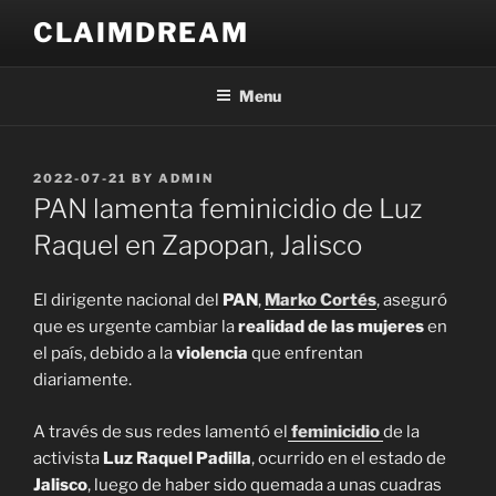
Skip
CLAIMDREAM
to
content
Menu
POSTED
2022-07-21
BY
ADMIN
ON
PAN lamenta feminicidio de Luz
Raquel en Zapopan, Jalisco
El dirigente nacional del
PAN
,
Marko Cortés
, aseguró
que es urgente cambiar la
realidad de las mujeres
en
el país, debido a la
violencia
que enfrentan
diariamente.
A través de sus redes lamentó el
feminicidio
de la
activista
Luz Raquel Padilla
, ocurrido en el estado de
Jalisco
, luego de haber sido quemada a unas cuadras