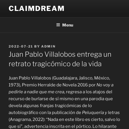
Skip
CLAIMDREAM
to
content
Menu
POSTED
2022-07-21
BY
ADMIN
ON
Juan Pablo Villalobos entrega un
retrato tragicómico de la vida
Juan Pablo Villalobos (Guadalajara, Jalisco, México,
1973), Premio Herralde de Novela 2016 por
No voy a
pedirle a nadie que me crea
, regresa a los atajos del
recurso de burlarse de sí mismo en una parodia que
devela algunas
franjas tragicómicas
de lo
autobiográfico con la publicación de
Peluquería y letras
(Anagrama, 2022): “Nada en este libro es cierto, salvo lo
que sí”, advertencia inscrita en el pórtico. Lo hilarante