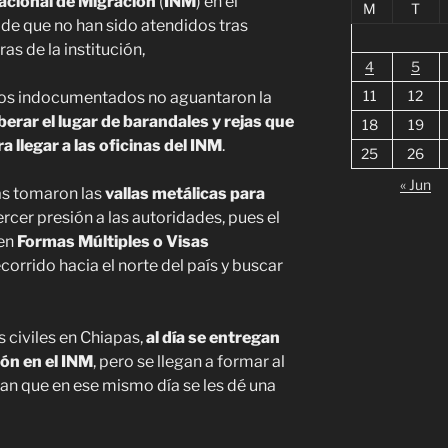
acional de Migración
(
INM
) en el
M
T
o de que no han sido atendidos tras
as de la institución,
4
5
11
12
 los indocumentados no aguantaron la
berar el lugar de barandales y rejas que
18
19
a llegar a las oficinas del INM
.
25
26
« Jun
as tomaron las
vallas metálicas para
ercer presión a las autoridades, pues el
nen
Formas Múltiples o Visas
corrido hacia el norte del país y buscar
 civiles en Chiapas,
al día se entregan
ón en el INM
, pero se llegan a formar al
n que en ese mismo día se les dé una