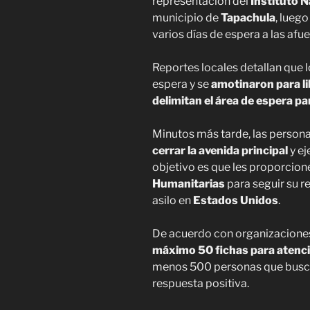
representación del
Instituto N
municipio de
Tapachula
, lueg
varios días de espera a las afuer
Reportes locales detallan que
espera y se
amotinaron para li
delimitan el área de espera par
Minutos más tarde, las person
cerrar la avenida principal
y ej
objetivo es que les proporcio
Humanitarias
para seguir su re
asilo en
Estados Unidos
.
De acuerdo con organizaciones
máximo 50 fichas para atenci
menos 500 personas que busca
respuesta positiva.