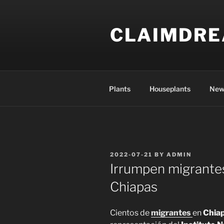
Skip
to
CLAIMDR
content
Plants
Houseplants
New
POSTED
2022-07-21
BY
ADMIN
ON
Irrumpen migrantes
Chiapas
Cientos de
migrantes
en
Chia