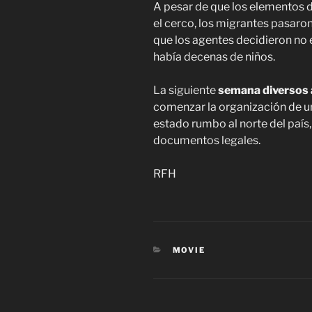
A pesar de que los elementos d
el cerco, los migrantes pasaron
que los agentes decidieron no e
había decenas de niños.
La siguiente
semana diversos a
comenzar la organización de un
estado rumbo al norte del país,
documentos legales.
RFH
CATEGORIES
MOVIE