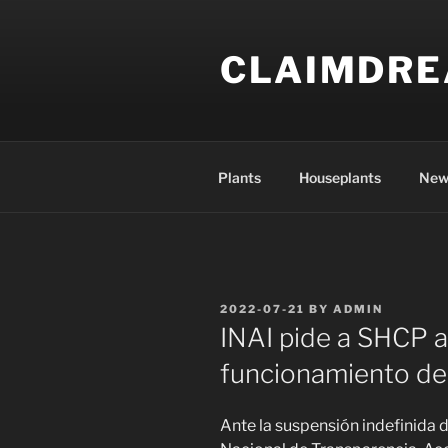
Skip
to
CLAIMDR
content
Plants
Houseplants
New
POSTED
2022-07-21
BY
ADMIN
ON
INAI pide a SHCP a
funcionamiento d
Ante la suspensión indefinida 