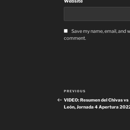
Website
Save my name, email, and we
comment.
Post
Previous
PREVIOUS
navigation
Post
VIDEO: Resumen del Chivas vs
León, Jornada 4 Apertura 202