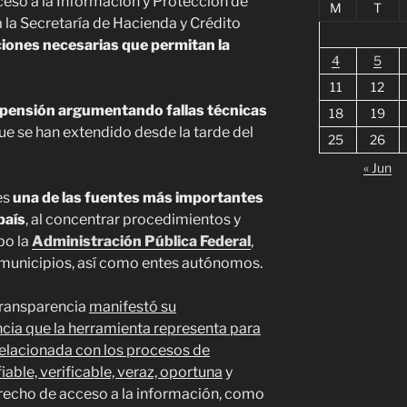
eso a la Información y Protección de
M
T
a la Secretaría de Hacienda y Crédito
cciones necesarias que permitan la
4
5
11
12
spensión argumentando fallas técnicas
18
19
ue se han extendido desde la tarde del
25
26
« Jun
es
una de las fuentes más importantes
país
, al concentrar procedimientos y
bo la
Administración Pública Federal
,
s municipios, así como entes autónomos.
transparencia
manifestó su
cia que la herramienta representa para
relacionada con los procesos de
iable, verificable, veraz, oportuna
y
erecho de acceso a la información, como