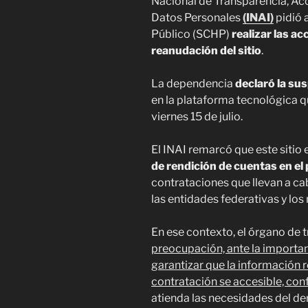
Nacional de Transparencia, Acc
Datos Personales
(INAI)
pidió 
Público (SCHP)
realizar las a
reanudación del sitio
.
La dependencia
declaró la su
en la plataforma tecnológica q
viernes 15 de julio.
El INAI remarcó que este sitio 
de rendición de cuentas en el 
contrataciones que llevan a ca
las entidades federativas y lo
En ese contexto, el órgano de 
preocupación, ante la importan
garantizar que la información 
contratación se accesible, conf
atienda las necesidades del d