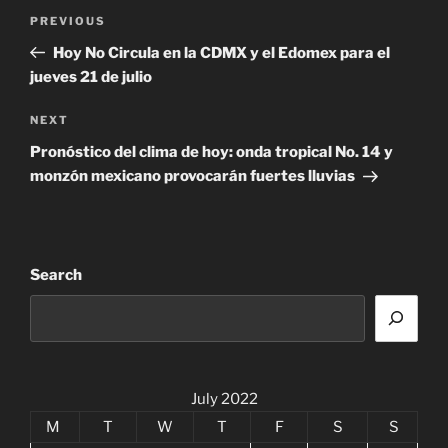
Post
Previous
PREVIOUS
navigation
Post
Hoy No Circula en la CDMX y el Edomex para el
jueves 21 de julio
Next
NEXT
Post
Pronóstico del clima de hoy: onda tropical No. 14 y
monzón mexicano provocarán fuertes lluvias
Search
July 2022
M
T
W
T
F
S
S