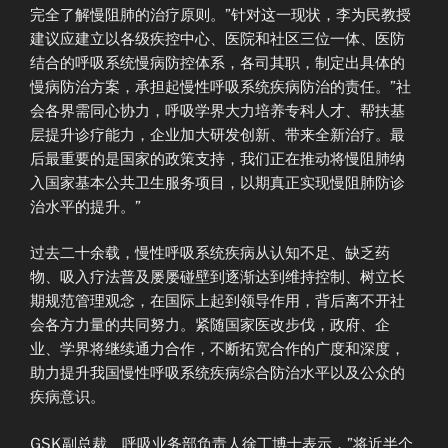
完全了解慢阻肺的治疗原则。”针对这一现状，李为民教授
建议应建立以各级疾控中心、医院和社区三位一体、医防
结合的呼吸系统慢病防控体系，各司其职，制定出具体的
慢病防治方案，承担起慢性呼吸系统疾病防治的责任。”社
会各界需同心协力，呼吸学界大力培养专科人才、帮扶基
层提升诊疗能力，企业加大研发创新、带来全新治疗。最
后最重要的是国家的政策支持，我们正在推动将慢阻肺纳
入国家基本公共卫生服务项目，以期真正实现慢阻肺防诊
治水平的提升。”
过去二十余载，慢性呼吸系统疾病从认知不足、缺乏药
物、吸入疗法普及屡屡碰壁到逐渐达到维持控制、树立长
期规范管理观念，在国际上起到领导作用，背后离不开社
会各方力量的共同努力。紧随国家医改步伐，政府、企
业、学界将继续通力合作，不断拓宽合作的广度和深度，
助力提升我国慢性呼吸系统疾病综合防治水平以及公众的
疾病意识。
GSK副总裁、呼吸业务部负责人徐丁博士表示，”将近半个