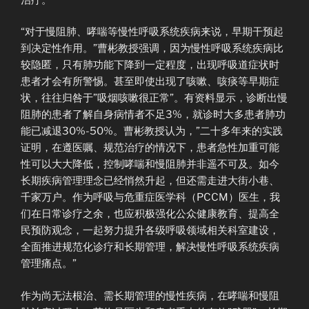
“对于慢阻肺、哮喘等慢性呼吸系统疾病来说，早期干预起
到决定性作用。”曹彬教授强调，因为慢性呼吸系统疾病比
较隐匿，只有肺功能下降到一定程度，出现呼吸道症状时
患者才会有所警惕。甚至即使出现了咳嗽、咳痰等早期症
状，往往归咎于”吸烟咳嗽很正常”。有资料显示，诊断出慢
阻肺的患者了解自身病情者不足3%，就诊时大多患者肺功
能已减退30%-50%。曹彬教授认为，”二十多年来的实践
证明，在遵医嘱、规范治疗的情况下，患者急性加重可能
性可以大大降低，控制哮喘和慢阻肺并非遥不可及。如今
长期疾病管理理念已经悄然升起，但还需走进大街小巷、
千家万户。作为呼吸与危重症医学科（PCCM）医生，我
们在日常诊疗之余，也应积极强化公众健康教育、提高全
民预防观念，一起努力提升各级呼吸领域相关科室建设，
全面推进规范化诊疗和长期管理，解决慢性呼吸系统疾病
管理痛点。”
作为尚无法根治、需长期管理的慢性疾病，在哮喘和慢阻