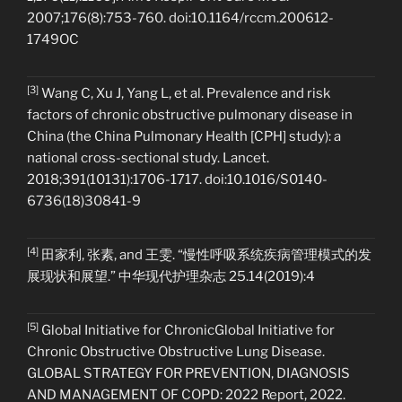
2007;176(8):753-760. doi:10.1164/rccm.200612-
1749OC
[3]
Wang C, Xu J, Yang L, et al. Prevalence and risk
factors of chronic obstructive pulmonary disease in
China (the China Pulmonary Health [CPH] study): a
national cross-sectional study. Lancet.
2018;391(10131):1706-1717. doi:10.1016/S0140-
6736(18)30841-9
[4]
田家利, 张素, and 王雯. “慢性呼吸系统疾病管理模式的发
展现状和展望.” 中华现代护理杂志 25.14(2019):4
[5]
Global Initiative for ChronicGlobal Initiative for
Chronic Obstructive Obstructive Lung Disease.
GLOBAL STRATEGY FOR PREVENTION, DIAGNOSIS
AND MANAGEMENT OF COPD: 2022 Report, 2022.