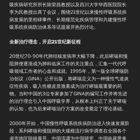
吸疾病研究所所长陈荣昌教授以及四川大学华西医院院长
李为民教授出席了会议，围绕21世纪以来慢性呼吸系统疾
病发展的里程碑事件、长期规范化疾病管理和共建慢性呼
吸系统疾病防治体系等话题展开热烈讨论。
全新治疗理念，开启
21世纪新征程
20世纪70-90年代肺结核发病率大幅下降，此后哮喘和慢
阻肺便逐渐成为肺科临床工作的关注重点，汇集一代代呼
吸领域工作者的心血和成就。1995年，第一版全球哮喘防
治创议（GINA）公开出版，将哮喘定义为一种慢性气道炎
症性疾病，吸入性糖皮质激素成为治疗哮喘最重要的药
物。当时中国的3位专家参加了GINA的编写工作并将先进
的治疗理念引入中国呼吸学界，从根本上纠正了关于哮喘
的认知，也为后来哮喘治疗方案的改变奠定了理论基础。
2000年开始，中国慢性呼吸系统疾病防治进入快速发展阶
段，系列哮喘和慢阻肺的大规模流行病学调查在全国各个
省市地区陆续展开。中国流调为中国研究、中国临床带来