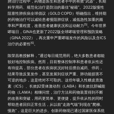
肺治疗过程中，药物是医生和患者手中的有效”武器”，长期
科学用药、规范化治疗是防治的最佳”秘籍”。2022版慢性
阻塞性肺疾病全球倡议（GOLD COPD）明确指出，维持期
的药物治疗可以减轻患者慢阻肺症状，减低急性加重的频
[5]
率和严重程度，改善患者健康状况和运动耐力
。今年世界
哮喘日，GINA也更新了2022版全球哮喘管理和预防策略
（GINA 2022），再次重申严重哮喘发作的风险以及含ICS
[6]
治疗的必要性
。
陈荣昌教授解释，”通过每日规范用药，绝大多数患者都能
较好地控制疾病。然而，目前整体控制率和患者依从性还
有待提高，部分患者在疾病状况好转后擅自减药、停药，
结果导致反复发作，甚至发展到症状严重、肺功能损害不
可逆的地步，这是绝对不可取的。这些年吸入性糖皮质激
素（ICS）、长效β2受体激动剂（LABA）和长效抗胆碱能
药物（LAMA）相继问世，治疗方法和药物装置得到不断
的改善和突破，用药更简单、更便捷，提升依从性的同时
帮助患者回归正常生活，从以前”走路气喘”到现在”爬梯、
慢跑”，这是巨大的进步。创新药物现已通过国家医保系统