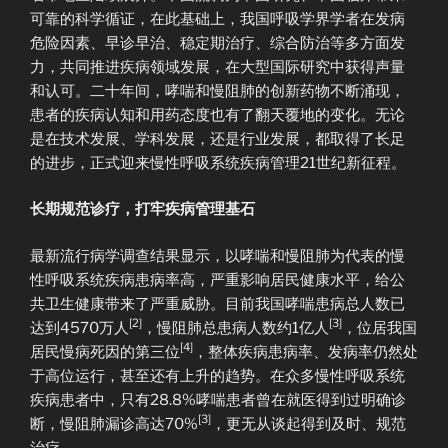
可靠的科学循证，在此基础上，我国呼吸学界学者在发病
危险因素、早诊早治、稳定期治疗、综合防治等多方面发
力，共同推进疾病领域发展，在大型国际研究中获得声量
和认可。二十年间，哮喘和慢阻肺的创新药物不断涌现，
患者的疾病认知和用药态度也有了翻天覆地的变化。无论
是在技术发展、学科发展，还是行业发展，都取得了长足
的进步，正式迎来慢性呼吸系统疾病管理21世纪新征程。
长期规范诊疗，打牢疾病管理基石
最新流行病学调查结果显示，以哮喘和慢阻肺为代表的慢
性呼吸系统疾病患病率高，严重影响居民健康水平，给公
共卫生健康带来了严重威胁。目前我国哮喘患病总人数已
[2]
[3]
达到4570万人
，慢阻肺总患病人数约1亿人
，位居我国
[4]
居民慢病死因的第三位
，整体疾病患病率、发病率仍然处
于高位运行，甚至还有上升的趋势。在众多慢性呼吸系统
疾病患者中，只有28.8%哮喘患者曾在就医得到过明确诊
[3]
断，慢阻肺漏诊高达70%
，更无从谈起得到及时、规范
治疗。