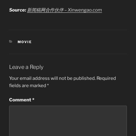
Source:
新闻稿网合作伙伴 – Xinwengao.com
CATEGORIES
MOVIE
Leave a Reply
Your email address will not be published.
Required
fields are marked
*
Comment
*