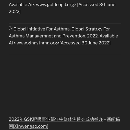
Available At< www.goldcopd.org> [Accessed 30 June
2022]
[6]
Global Initiative For Asthma, Global Stratrgy For
Asthma Managemnet and Prevention, 2022. Available
At< www.ginasthma.org>[Accessed 30 June 2022]
2022年GSK呼吸事业部年中媒体沟通会成功举办
–
新闻稿
网[Xinwengao.com]